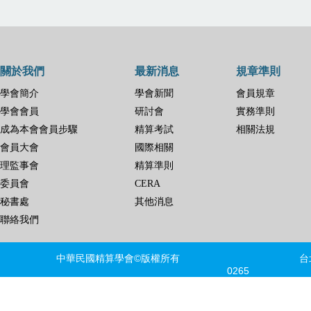
關於我們
最新消息
規章準則
學會簡介
學會新聞
會員規章
學會會員
研討會
實務準則
成為本會會員步驟
精算考試
相關法規
會員大會
國際相關
理監事會
精算準則
委員會
CERA
秘書處
其他消息
聯絡我們
中華民國精算學會©版權所有 台北市信義區
0265 FAX
建議瀏覽器版本