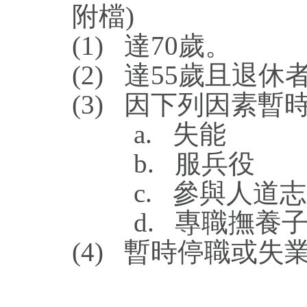
附檔)
(1) 達70歲。
(2) 達55歲且退休
(3) 因下列因素暫
a. 失能
b. 服兵役
c. 參與人道志
d. 專職撫養子
(4) 暫時停職或