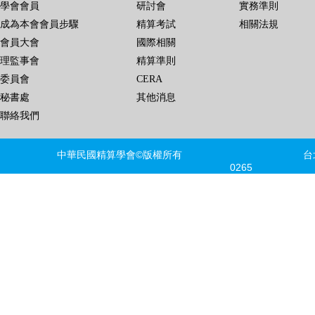
學會會員
研討會
實務準則
成為本會會員步驟
精算考試
相關法規
會員大會
國際相關
理監事會
精算準則
委員會
CERA
秘書處
其他消息
聯絡我們
中華民國精算學會©版權所有 台北市信義區
0265 FAX
建議瀏覽器版本