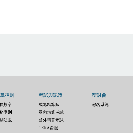
章準則
考試與認證
研討會
員規章
成為精算師
報名系統
務準則
國內精算考試
關法規
國外精算考試
CERA證照