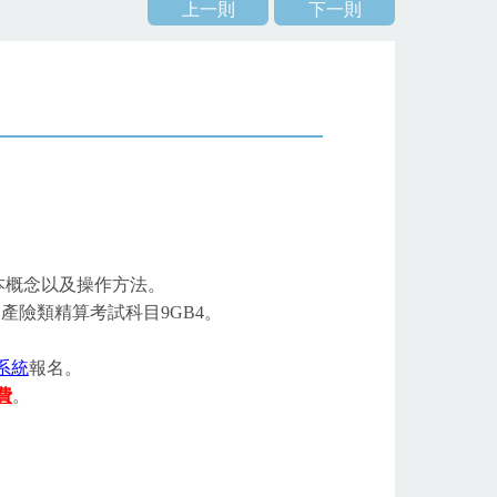
上一則
下一則
本概念以及操作方法。
險類精算考試科目9GB4。
系統
報名。
費
。