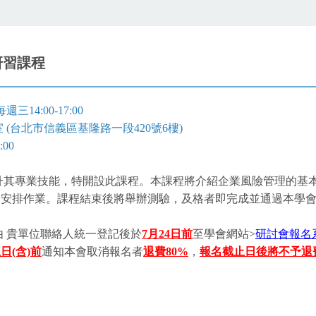
」研習課程
14:00-17:00
(台北市信義區基隆路一段420號6樓)
00
升其專業技能，特開設此課程。本課程將介紹企業風險管理的基
安排作業。課程結束後將舉辦測驗，及格者即完成並通過本學會產
 貴單位聯絡人統一登記後於
7月24日前
至學會網站>
研討會報名
日(含)前
通知本會取消報名者
退費80%
，
報名截止日後將不予退