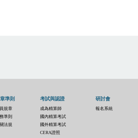
章準則
考試與認證
研討會
員規章
成為精算師
報名系統
務準則
國內精算考試
關法規
國外精算考試
CERA證照