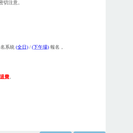
密切注意。
報名系統
(全日)
/
(下午場)
報名，
退費
。