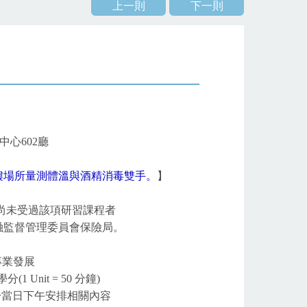
上一則
下一則
中心602廳
樓場所量測體溫與酒精消毒雙手。
】
尚未受過該項研習課程者
監督管理委員會保險局。
專業發展
(1 Unit = 50 分鐘)
特於當日下午安排相關內容