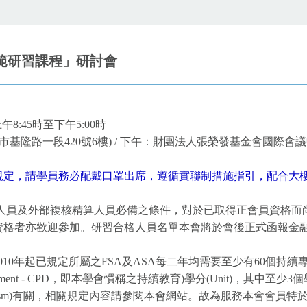
道德規範研習課程」研討會
午8:45時至下午5:00時
基隆路一段420號6樓) / 下午：財團法人張榮發基金會國際會議
規定，請學員務必配戴口罩出席
，遵循實聯制措施指引，配合大
算人員及外部複核精算人員必備之條件，對於已取得正會員資格而
者亦歡迎參加。研習合格人員名單本會將於會後正式函報金融
2010年起已規定所屬之FSA及ASA每二年均需要至少有60個持續
evelopment - CPD，即本學會慣稱之持續教育)學分(Unit)，其中至少3個學分
nalism)有關，相關規定內容請參閱本會網站。故為服務本會會員