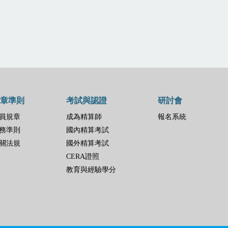
章準則
考試與認證
研討會
員規章
成為精算師
報名系統
務準則
國內精算考試
關法規
國外精算考試
CERA證照
教育與經驗學分