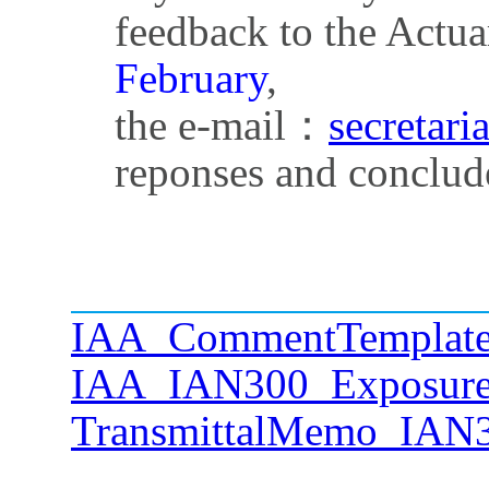
feedback to the Actua
February
,
the e-mail：
secretari
reponses and conclud
IAA_CommentTemplat
IAA_IAN300_Exposure
TransmittalMemo_IAN