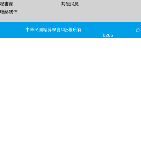
秘書處
其他消息
聯絡我們
中華民國精算學會©版權所有 台北市信義區
0265 FAX
建議瀏覽器版本