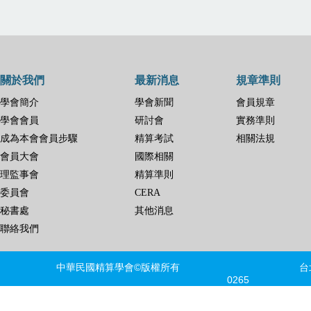
關於我們
最新消息
規章準則
學會簡介
學會新聞
會員規章
學會會員
研討會
實務準則
成為本會會員步驟
精算考試
相關法規
會員大會
國際相關
理監事會
精算準則
委員會
CERA
秘書處
其他消息
聯絡我們
中華民國精算學會©版權所有 台北市信義區
0265 FAX
建議瀏覽器版本