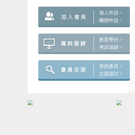
個人申請 >
團體申請 >
教育學分 >
考試成績 >
查詢會員 >
主題探討 >