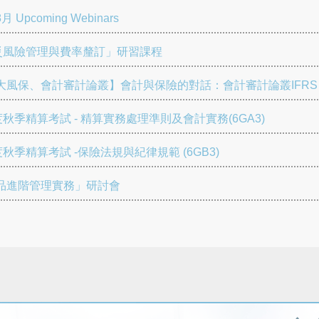
月 Upcoming Webinars
 「巨災風險管理與費率釐訂」研習課程
風保、會計審計論叢】會計與保險的對話：會計審計論叢IFRS 
度秋季精算考試 - 精算實務處理準則及會計實務(6GA3)
秋季精算考試 -保險法規與紀律規範 (6GB3)
品進階管理實務」研討會