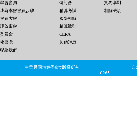
學會會員
研討會
實務準則
成為本會會員步驟
精算考試
相關法規
會員大會
國際相關
理監事會
精算準則
委員會
CERA
秘書處
其他消息
聯絡我們
中華民國精算學會©版權所有 台北市信義區
0265 FAX
建議瀏覽器版本