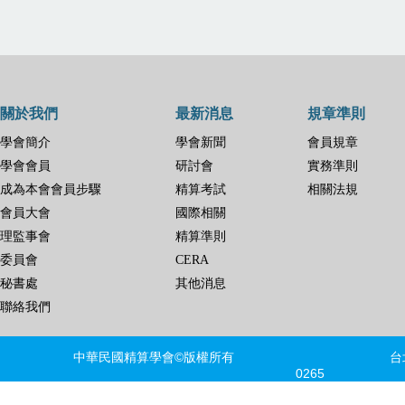
關於我們
最新消息
規章準則
學會簡介
學會新聞
會員規章
學會會員
研討會
實務準則
成為本會會員步驟
精算考試
相關法規
會員大會
國際相關
理監事會
精算準則
委員會
CERA
秘書處
其他消息
聯絡我們
中華民國精算學會©版權所有 台北市信義區
0265 FAX
建議瀏覽器版本